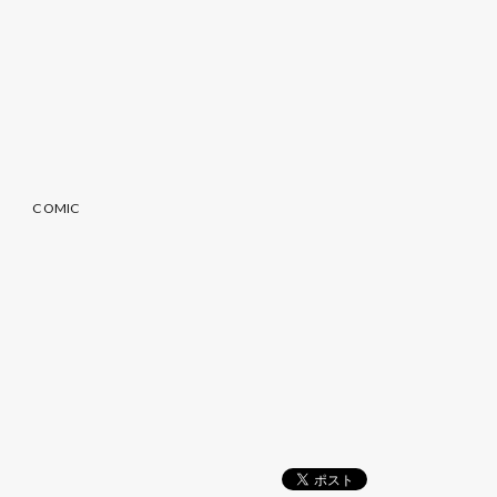
COMIC
記