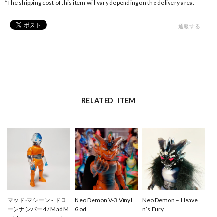
*The shipping cost of this item will vary depending on the delivery area.
通報する
RELATED ITEM
マッド·マシーン - ドロ
Neo Demon V-3 Vinyl
Neo Demon – Heave
ーンナンバー4 / Mad M
God
n’s Fury