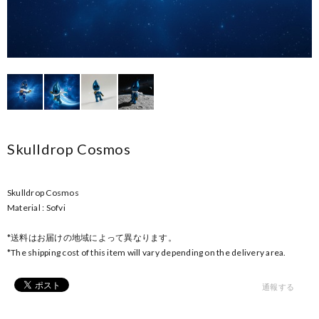
Skulldrop Cosmos
Skulldrop Cosmos
Material : Sofvi
*送料はお届けの地域によって異なります。
*The shipping cost of this item will vary depending on the delivery area.
通報する