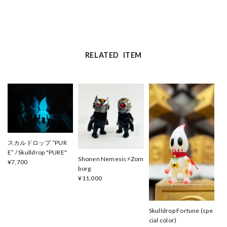
RELATED ITEM
スカルドロップ ”PUR
E” / Skulldrop "PURE"
Shonen Nemesis⚡️Zom
¥7,700
borg
¥11,000
Skulldrop Fortune (spe
cial color)