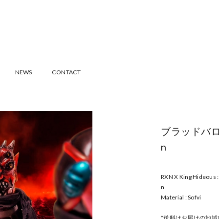
NEWS
CONTACT
ブラッドバロン 
n
RXN X King Hideou
n
Material : Sofvi
*送料はお届けの地