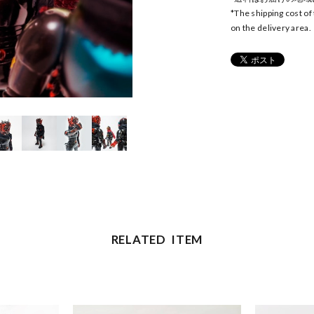
*The shipping cost of
on the delivery area.
RELATED ITEM