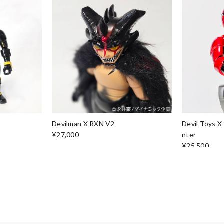
Devil Toys 
Devilman X RXN V2
nter
¥27,000
¥25,500