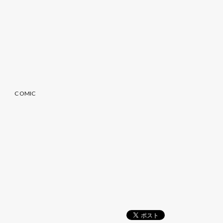
COMIC
記