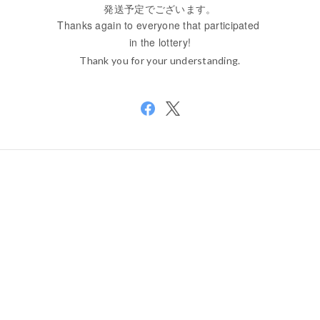
発送予定でございます。
Thanks again to everyone that participated
in the lottery!
Thank you for your understanding.