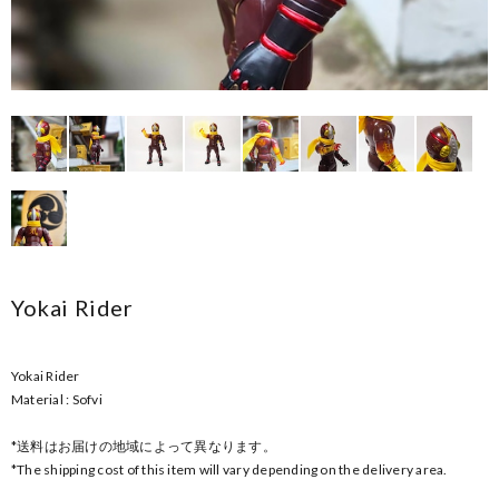
Yokai Rider
Yokai Rider
Material : Sofvi
*送料はお届けの地域によって異なります。
*The shipping cost of this item will vary depending on the delivery area.