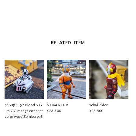
RELATED ITEM
ゾンボーグ: Blood & G
NOVA RIDER
Yokai Rider
uts OG manga concept
¥23,500
¥25,500
color way / Zomborg: B
lood & Guts OG manga
concept color way
¥17,600